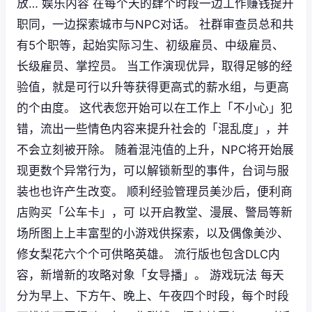
放… 娱乐内容 在每个天的肆个时段一边工作赚钱提升
职同，一边探索城市与NPC对话。 社群审查员总和共
有5个职等，起始实际习生、初级雇员、中级雇员、
长级雇员、掌控员。 当工作演现优异，取得足够的经
验值，就是可行以升等获得更高式的薪水组，与更高
的个由度。 这代表您开始可以在工作上「不小心」犯
错，流出一些情色内容来提升社会的「混乱度」，并
不会立刻被开除。 随着混沌值的上升，NPC将开始展
现更数个异常行为，可以解锁新型的事件，台词与服
装也也许产生改变。 顺利经验管理员美沙后，便利商
店购买「公车卡」，可 以开启教堂、漫展、警局等新
场所图上上丰富型的小游戏供探索，以及偶像美沙、
修女梨花六个个可供略英雄。 流行版也包含DLC内
容，新增新的攻略对象「女导播」。 游戏玩法 每天
分为早上、下方午、晚上、午夜四个时段，每个时段