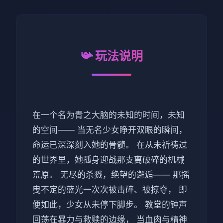
📯 玩法说明
在一个名为青之大脑的未知的时间，未知
的空间—— 当无名少女睁开双眼的瞬间，
命运已深深刻入她的骨髓。 在从未祈祷过
的世界里，她孤身迎战那支离破碎的机械
荒原。 无尽的杀戮，绝望的邂逅—— 那摇
曳不定的蓝光一次次被击碎、被掠夺， 即
便如此，少女从未停下脚步。 教堂的钟声
回荡在暴力与救赎的边缘， 当血肉与精神